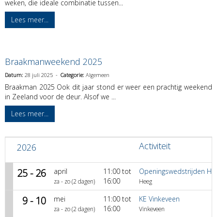
weken, die ideale combinatie tussen...
Lees meer...
Braakmanweekend 2025
Datum:
28 juli 2025 -
Categorie:
Algemeen
Braakman 2025 Ook dit jaar stond er weer een prachtig weekend
in Zeeland voor de deur. Alsof we ...
Lees meer...
Activiteit
2026
25 - 26
april
11:00 tot
Openingswedstrijden He
16:00
za - zo (2 dagen)
Heeg
9 - 10
mei
11:00 tot
KE Vinkeveen
16:00
za - zo (2 dagen)
Vinkeveen