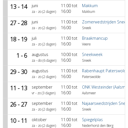
13 - 14
juni
11:00 tot
Makkum
16:00
za - zo (2 dagen)
Makkum
27 - 28
juni
11:00 tot
Zomerwedstrijden Snee
16:00
za - zo (2 dagen)
Sneek
18 - 19
juli
11:00 tot
Braakmancup
16:00
za - zo (2 dagen)
Veere
1 - 6
augustus
10:00 tot
Sneekweek
16:00
za - do (6 dagen)
Sneek
29 - 30
augustus
11:00 tot
Rabenhaupt Paterswold
16:00
za - zo (2 dagen)
Paterswolde
11 - 13
september
11:00 tot
ONK Westeinder (Aalsme
16:00
vr - zo (3 dagen)
Aalsmeer
26 - 27
september
11:00 tot
Najaarswedstrijden Snee
16:00
za - zo (2 dagen)
Sneek
10 - 11
oktober
11:00 tot
Spiegelplas
16:00
za - zo (2 dagen)
Nederhorst den Berg